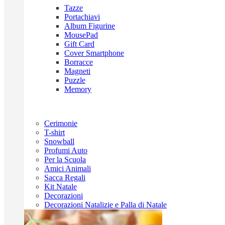
Tazze
Portachiavi
Album Figurine
MousePad
Gift Card
Cover Smartphone
Borracce
Magneti
Puzzle
Memory
Cerimonie
T-shirt
Snowball
Profumi Auto
Per la Scuola
Amici Animali
Sacca Regali
Kit Natale
Decorazioni
Decorazioni Natalizie e Palla di Natale