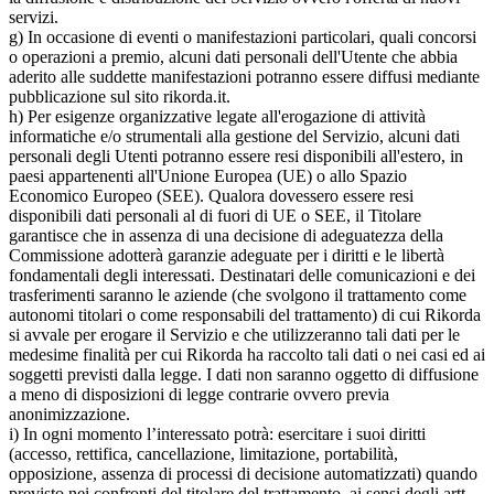
servizi.
g) In occasione di eventi o manifestazioni particolari, quali concorsi
o operazioni a premio, alcuni dati personali dell'Utente che abbia
aderito alle suddette manifestazioni potranno essere diffusi mediante
pubblicazione sul sito rikorda.it.
h) Per esigenze organizzative legate all'erogazione di attività
informatiche e/o strumentali alla gestione del Servizio, alcuni dati
personali degli Utenti potranno essere resi disponibili all'estero, in
paesi appartenenti all'Unione Europea (UE) o allo Spazio
Economico Europeo (SEE). Qualora dovessero essere resi
disponibili dati personali al di fuori di UE o SEE, il Titolare
garantisce che in assenza di una decisione di adeguatezza della
Commissione adotterà garanzie adeguate per i diritti e le libertà
fondamentali degli interessati. Destinatari delle comunicazioni e dei
trasferimenti saranno le aziende (che svolgono il trattamento come
autonomi titolari o come responsabili del trattamento) di cui Rikorda
si avvale per erogare il Servizio e che utilizzeranno tali dati per le
medesime finalità per cui Rikorda ha raccolto tali dati o nei casi ed ai
soggetti previsti dalla legge. I dati non saranno oggetto di diffusione
a meno di disposizioni di legge contrarie ovvero previa
anonimizzazione.
i) In ogni momento l’interessato potrà: esercitare i suoi diritti
(accesso, rettifica, cancellazione, limitazione, portabilità,
opposizione, assenza di processi di decisione automatizzati) quando
previsto nei confronti del titolare del trattamento, ai sensi degli artt.