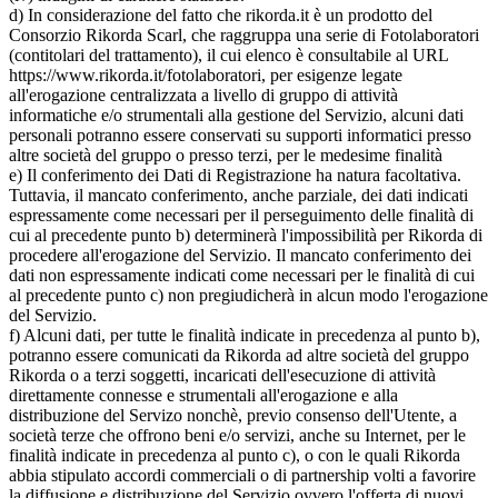
d) In considerazione del fatto che rikorda.it è un prodotto del
Consorzio Rikorda Scarl, che raggruppa una serie di Fotolaboratori
(contitolari del trattamento), il cui elenco è consultabile al URL
https://www.rikorda.it/fotolaboratori, per esigenze legate
all'erogazione centralizzata a livello di gruppo di attività
informatiche e/o strumentali alla gestione del Servizio, alcuni dati
personali potranno essere conservati su supporti informatici presso
altre società del gruppo o presso terzi, per le medesime finalità
e) Il conferimento dei Dati di Registrazione ha natura facoltativa.
Tuttavia, il mancato conferimento, anche parziale, dei dati indicati
espressamente come necessari per il perseguimento delle finalità di
cui al precedente punto b) determinerà l'impossibilità per Rikorda di
procedere all'erogazione del Servizio. Il mancato conferimento dei
dati non espressamente indicati come necessari per le finalità di cui
al precedente punto c) non pregiudicherà in alcun modo l'erogazione
del Servizio.
f) Alcuni dati, per tutte le finalità indicate in precedenza al punto b),
potranno essere comunicati da Rikorda ad altre società del gruppo
Rikorda o a terzi soggetti, incaricati dell'esecuzione di attività
direttamente connesse e strumentali all'erogazione e alla
distribuzione del Servizo nonchè, previo consenso dell'Utente, a
società terze che offrono beni e/o servizi, anche su Internet, per le
finalità indicate in precedenza al punto c), o con le quali Rikorda
abbia stipulato accordi commerciali o di partnership volti a favorire
la diffusione e distribuzione del Servizio ovvero l'offerta di nuovi