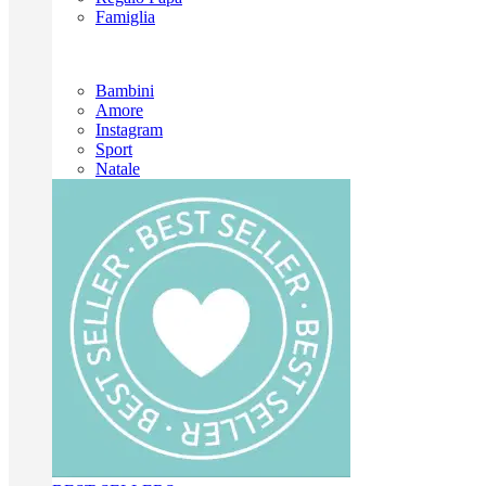
Famiglia
Bambini
Amore
Instagram
Sport
Natale