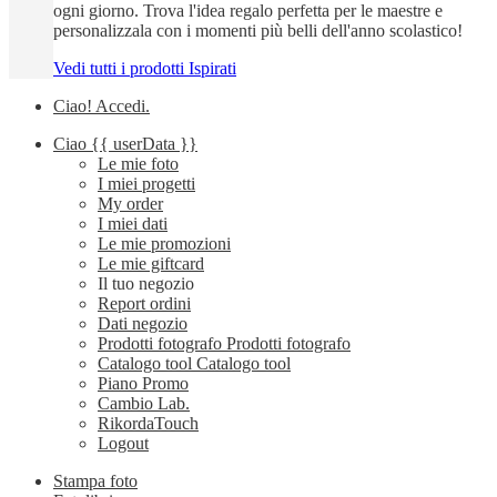
ogni giorno. Trova l'idea regalo perfetta per le maestre e
personalizzala con i momenti più belli dell'anno scolastico!
Vedi tutti i prodotti Ispirati
Ciao!
Accedi
.
Ciao
{{ userData }}
Le mie foto
I miei progetti
My order
I miei dati
Le mie promozioni
Le mie giftcard
Il tuo negozio
Report ordini
Dati negozio
Prodotti fotografo
Prodotti fotografo
Catalogo tool
Catalogo tool
Piano Promo
Cambio Lab.
RikordaTouch
Logout
Stampa foto