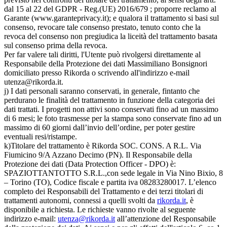
dal 15 al 22 del GDPR - Reg.(UE) 2016/679 ; proporre reclamo al
Garante (www.garanteprivacy.it); e qualora il trattamento si basi sul
consenso, revocare tale consenso prestato, tenuto conto che la
revoca del consenso non pregiudica la liceità del trattamento basata
sul consenso prima della revoca.
Per far valere tali diritti, l'Utente può rivolgersi direttamente al
Responsabile della Protezione dei dati Massimiliano Bonsignori
domiciliato presso Rikorda o scrivendo all'indirizzo e-mail
utenza@rikorda.it.
j) I dati personali saranno conservati, in generale, fintanto che
perdurano le finalità del trattamento in funzione della categoria dei
dati trattati. I progetti non attivi sono conservati fino ad un massimo
di 6 mesi; le foto trasmesse per la stampa sono conservate fino ad un
massimo di 60 giorni dall’invio dell’ordine, per poter gestire
eventuali resi/ristampe.
k)Titolare del trattamento è Rikorda SOC. CONS. A R.L. Via
Fiumicino 9/A Azzano Decimo (PN). Il Responsabile della
Protezione dei dati (Data Protection Officer - DPO) è:
SPAZIOTTANTOTTO S.R.L.,con sede legale in Via Nino Bixio, 8
– Torino (TO), Codice fiscale e partita iva 08283280017. L’elenco
completo dei Responsabili del Trattamento e dei terzi titolari di
trattamenti autonomi, connessi a quelli svolti da
rikorda.it
, è
disponibile a richiesta. Le richieste vanno rivolte al seguente
indirizzo e-mail:
utenza@rikorda.it
all’attenzione del Responsabile