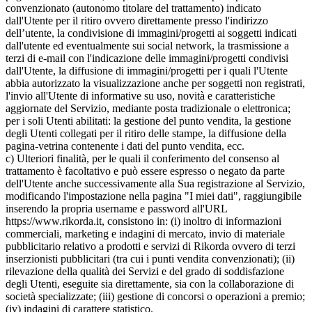
convenzionato (autonomo titolare del trattamento) indicato
dall'Utente per il ritiro ovvero direttamente presso l'indirizzo
dell’utente, la condivisione di immagini/progetti ai soggetti indicati
dall'utente ed eventualmente sui social network, la trasmissione a
terzi di e-mail con l'indicazione delle immagini/progetti condivisi
dall'Utente, la diffusione di immagini/progetti per i quali l'Utente
abbia autorizzato la visualizzazione anche per soggetti non registrati,
l'invio all'Utente di informative su uso, novità e caratteristiche
aggiornate del Servizio, mediante posta tradizionale o elettronica;
per i soli Utenti abilitati: la gestione del punto vendita, la gestione
degli Utenti collegati per il ritiro delle stampe, la diffusione della
pagina-vetrina contenente i dati del punto vendita, ecc.
c) Ulteriori finalità, per le quali il conferimento del consenso al
trattamento è facoltativo e può essere espresso o negato da parte
dell'Utente anche successivamente alla Sua registrazione al Servizio,
modificando l'impostazione nella pagina "I miei dati", raggiungibile
inserendo la propria username e password all'URL
https://www.rikorda.it, consistono in: (i) inoltro di informazioni
commerciali, marketing e indagini di mercato, invio di materiale
pubblicitario relativo a prodotti e servizi di Rikorda ovvero di terzi
inserzionisti pubblicitari (tra cui i punti vendita convenzionati); (ii)
rilevazione della qualità dei Servizi e del grado di soddisfazione
degli Utenti, eseguite sia direttamente, sia con la collaborazione di
società specializzate; (iii) gestione di concorsi o operazioni a premio;
(iv) indagini di carattere statistico.